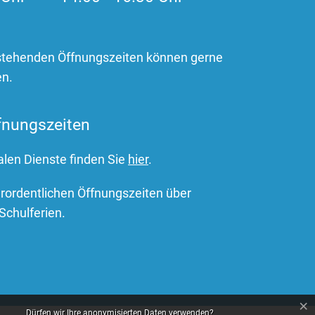
stehenden Öffnungszeiten können gerne
en.
fnungszeiten
alen Dienste finden Sie
hier
.
erordentlichen Öffnungszeiten über
Schulferien.
×
Dürfen wir Ihre anonymisierten Daten verwenden?