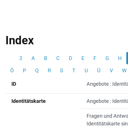
Index
2
A
B
C
D
E
F
G
H
Ö
P
Q
R
S
T
U
Ü
V
W
ID
Angebote : Identi
Identitätskarte
Angebote : Identi
Fragen und Antwo
Identitätskarte si