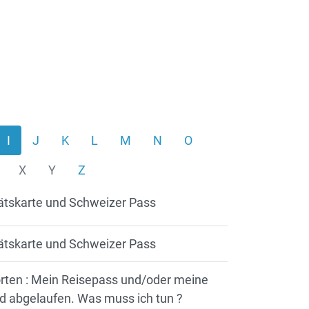
I
J
K
L
M
N
O
X
Y
Z
tätskarte und Schweizer Pass
tätskarte und Schweizer Pass
rten : Mein Reisepass und/oder meine
nd abgelaufen. Was muss ich tun ?