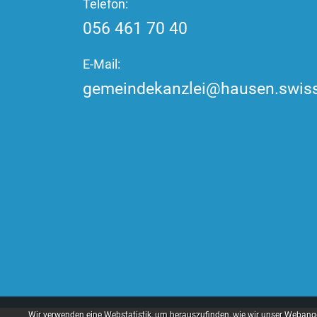
Telefon:
056 461 70 40
E-Mail:
gemeindekanzlei@hausen.swis
Webstatistik
Wir verwenden eine Webstatistik, um herauszufinden, wie wir unser Webange