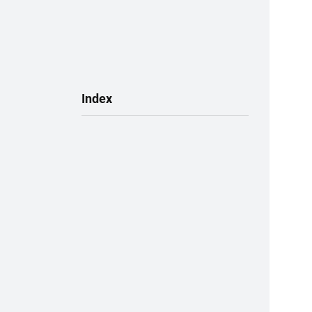
Subnavigation
Index
(ausgewählt)