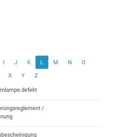
I
J
K
L
M
N
O
X
Y
Z
senlampe defekt
ierungsreglement /
dnung
sbescheinigung