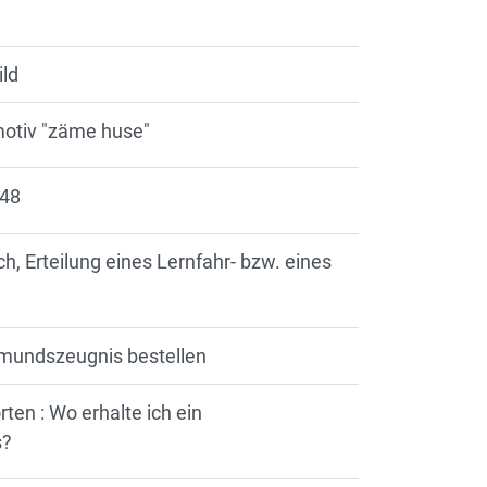
ild
tmotiv "zäme huse"
048
ch, Erteilung eines Lernfahr- bzw. eines
umundszeugnis bestellen
en : Wo erhalte ich ein
s?