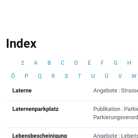
Index
2
A
B
C
D
E
F
G
H
Ö
P
Q
R
S
T
U
Ü
V
W
Laterne
Angebote : Stras
Laternenparkplatz
Publikation : Park
Parkierungsveror
Lebensbescheinigung
Angebote : Leben