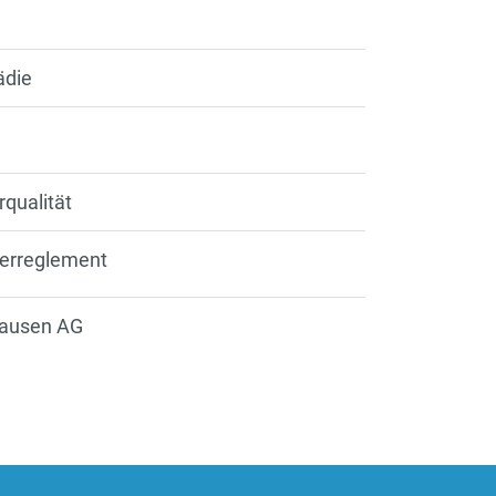
e
ädie
qualität
serreglement
 Hausen AG