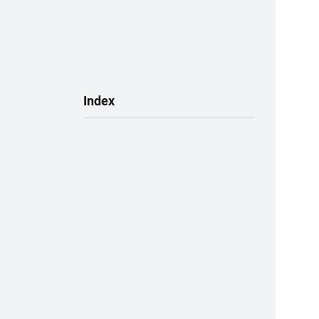
Subnavigation
Index
(ausgewählt)