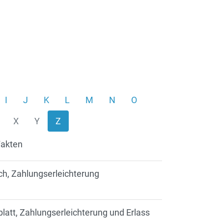
I
J
K
L
M
N
O
X
Y
Z
Fakten
ch, Zahlungserleichterung
blatt, Zahlungserleichterung und Erlass