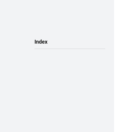
Subnavigation
Index
(ausgewählt)