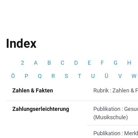
Index
2
A
B
C
D
E
F
G
H
Ö
P
Q
R
S
T
U
Ü
V
W
Zahlen & Fakten
Rubrik : Zahlen & 
Zahlungserleichterung
Publikation : Gesu
(Musikschule)
Publikation : Merk