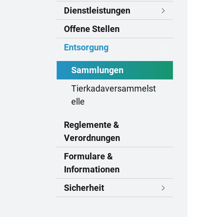
Dienstleistungen
Offene Stellen
Entsorgung
Sammlungen
(
Tierkadaversammelst
a
elle
u
Reglemente &
s
Verordnungen
g
e
Formulare &
w
Informationen
ä
Sicherheit
h
l
t