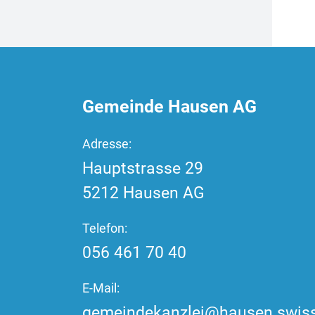
)
Fussbereich
Gemeinde Hausen AG
Adresse:
Hauptstrasse
29
5212
Hausen AG
Telefon:
056 461 70 40
E-Mail:
gemeindekanzlei@hausen.swis