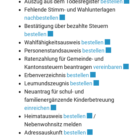
Exter
Auszug aus dem Todesregister
bestellen
Fehlende Stimm- und Wahlunterlagen
Externer Link wird in einem neu
nachbestellen
Bestätigung über bezahlte Steuern
Externer Link wird in einem neuen Fe
bestellen
Externer Link
Wahlfähigkeitsausweis
bestellen
Externer Link
Personenstandsauweis
bestellen
Ratenzahlung für Gemeinde- und
Exter
Kantonssteuern beantragen
vereinbaren
Externer Link wird 
Erbenverzeichnis
bestellen
Externer Link wird
Leumundszeugnis
bestellen
Neuantrag für schul- und
familienergänzende Kinderbetreuung
Externer Link wird in einem neuen F
einreichen
Externer Link wird i
Heimatausweis
bestellen
/
Nebenwohnsitz melden
Externer Link wird i
Adressauskunft
bestellen