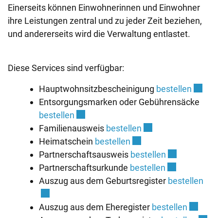
Einerseits können Einwohnerinnen und Einwohner
ihre Leistungen zentral und zu jeder Zeit beziehen,
und andererseits wird die Verwaltung entlastet.
Diese Services sind verfügbar:
Extern
Hauptwohnsitzbescheinigung
bestellen
Entsorgungsmarken oder Gebührensäcke
Externer Link wird in einem neuen Fe
bestellen
Externer Link wird 
Familienausweis
bestellen
Externer Link wird in 
Heimatschein
bestellen
Externer Link
Partnerschaftsausweis
bestellen
Externer Link
Partnerschaftsurkunde
bestellen
Ext
Auszug aus dem Geburtsregister
bestellen
Externe
Auszug aus dem Eheregister
bestellen