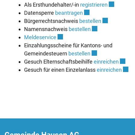
Externer Li
Als Ersthundehalter/-in
registrieren
Externer Link wird in
Datensperre
beantragen
Externer Link 
Bürgerrechtsnachweis
bestellen
Externer Link wird
Namensnachweis
bestellen
Externer Link wird in einem neue
Meldeservice
Einzahlungsscheine für Kantons- und
Externer Link wird
Gemeindesteuern
bestellen
Extern
Gesuch Elternschaftsbeihilfe
einreichen
Exter
Gesuch für einen Einzelanlass
einreichen
Fussbereich
Gemeinde Hausen AG