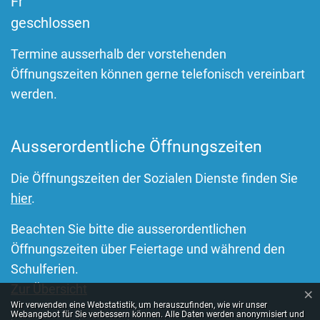
Fr
geschlossen
Termine ausserhalb der vorstehenden
Öffnungszeiten können gerne telefonisch vereinbart
werden.
Ausserordentliche Öffnungszeiten
Die Öffnungszeiten der Sozialen Dienste finden Sie
hier
.
Beachten Sie bitte die ausserordentlichen
Öffnungszeiten über Feiertage und während den
Schulferien.
Zur Übersicht
×
Webstatistik
Wir verwenden eine Webstatistik, um herauszufinden, wie wir unser
Webangebot für Sie verbessern können. Alle Daten werden anonymisiert und