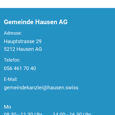
Fussbereich
Gemeinde Hausen AG
Adresse:
Hauptstrasse
29
5212
Hausen AG
Telefon:
056 461 70 40
E-Mail:
gemeindekanzlei@hausen.swiss
Mo
08.30 - 11.30 Uhr 14.00 - 16.30 Uhr