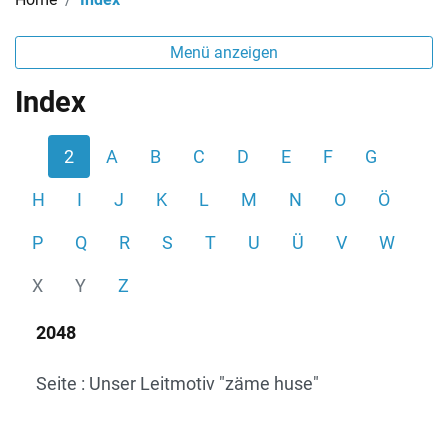
Menü anzeigen
Index
2
A
B
C
D
E
F
G
H
I
J
K
L
M
N
O
Ö
P
Q
R
S
T
U
Ü
V
W
X
Y
Z
2048
Seite : Unser Leitmotiv "zäme huse"