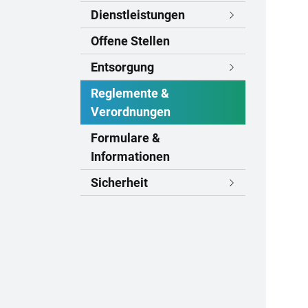
Dienstleistungen
Offene Stellen
Entsorgung
Reglemente &
Verordnungen
(
Formulare &
a
Informationen
u
Sicherheit
s
g
e
w
ä
h
l