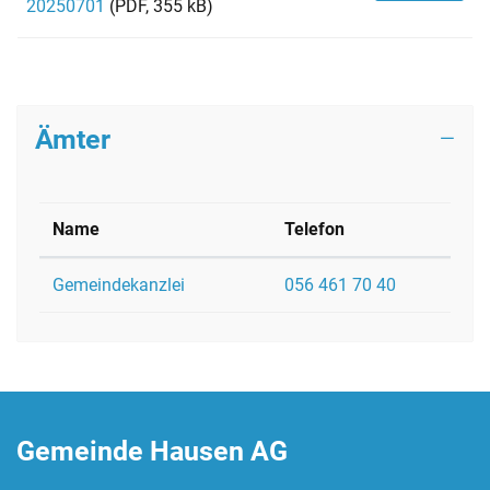
20250701
(PDF, 355 kB)
Ämter
Name
Telefon
Gemeindekanzlei
056 461 70 40
Fussbereich
Gemeinde Hausen AG