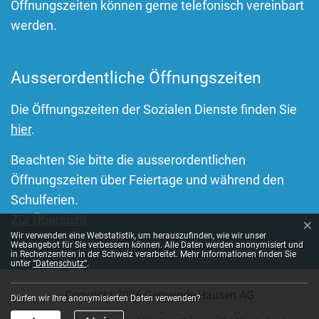
Öffnungszeiten können gerne telefonisch vereinbart
werden.
Ausserordentliche Öffnungszeiten
Die Öffnungszeiten der Sozialen Dienste finden Sie
hier
.
Beachten Sie bitte die ausserordentlichen
Öffnungszeiten über Feiertage und während den
Schulferien.
Zur Übersicht
×
Webstatistik
Wir verwenden eine Webstatistik, um herauszufinden, wie wir unser
Webangebot für Sie verbessern können. Alle Daten werden anonymisiert und
in Rechenzentren in der Schweiz verarbeitet. Mehr Informationen finden Sie
unter
“Datenschutz“
.
Toolbar
Copyright 2026 Gemeinde Hausen AG
Dürfen wir Ihre anonymisierten Daten verwenden?