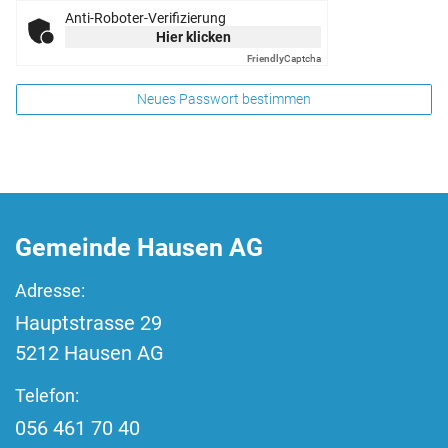
Anti-Roboter-Verifizierung
Hier klicken
Friendly
Captcha
Neues Passwort bestimmen
Fussbereich
Gemeinde Hausen AG
Adresse:
Hauptstrasse
29
5212
Hausen AG
Telefon:
056 461 70 40