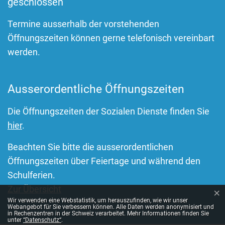
geschlossen
Termine ausserhalb der vorstehenden
Öffnungszeiten können gerne telefonisch vereinbart
werden.
Ausserordentliche Öffnungszeiten
Die Öffnungszeiten der Sozialen Dienste finden Sie
hier
.
Beachten Sie bitte die ausserordentlichen
Öffnungszeiten über Feiertage und während den
Schulferien.
Zur Übersicht
×
Webstatistik
Wir verwenden eine Webstatistik, um herauszufinden, wie wir unser
Webangebot für Sie verbessern können. Alle Daten werden anonymisiert und
in Rechenzentren in der Schweiz verarbeitet. Mehr Informationen finden Sie
unter
“Datenschutz“
.