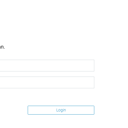
an.
Login