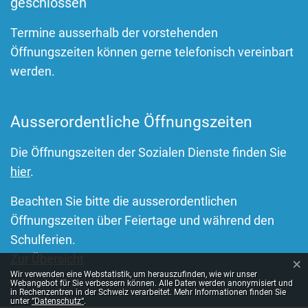
geschlossen
Termine ausserhalb der vorstehenden
Öffnungszeiten können gerne telefonisch vereinbart
werden.
Ausserordentliche Öffnungszeiten
Die Öffnungszeiten der Sozialen Dienste finden Sie
hier
.
Beachten Sie bitte die ausserordentlichen
Öffnungszeiten über Feiertage und während den
Schulferien.
Zur Übersicht
×
Webstatistik
Wir verwenden eine Webstatistik, um herauszufinden, wie wir unser
Webangebot für Sie verbessern können. Alle Daten werden anonymisiert und
in Rechenzentren in der Schweiz verarbeitet. Mehr Informationen finden Sie
unter
“Datenschutz“
.