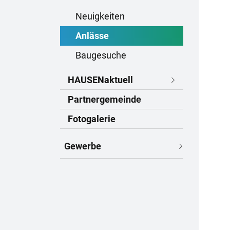
Neuigkeiten
Anlässe
(
Baugesuche
a
HAUSENaktuell
u
s
Partnergemeinde
g
Fotogalerie
e
w
Gewerbe
ä
h
l
t
)