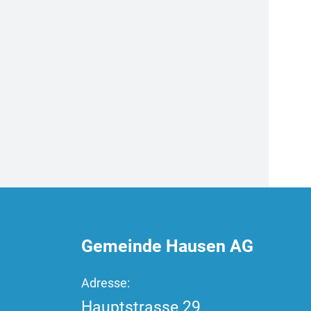
Fussbereich
Gemeinde Hausen AG
Adresse:
Hauptstrasse
29